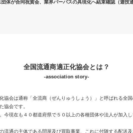
1団体が合同祝賀会、業界パーパスの具現化へ結束確認（遊技
全国流通商適正化協会とは？
-association story-
化協会は通称「全流商（ぜんりゅうしょう）」と呼ばれる全国
た協会です。
。今現在も４０都道府県で５０以上の各種団体や法人が加入し
の流通の主体である問屋及び買取事業、これに付随する配送及