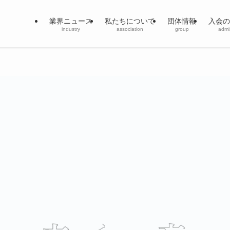
業界ニュース
私たちについて
団体情報
入会の
industry
association
group
admi