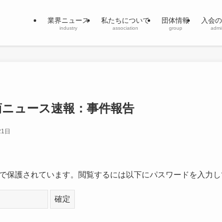
業界ニュース
私たちについて
団体情報
入会の
industry
association
group
admi
流商ニュース速報：事件報告
21日
で保護されています。閲覧するには以下にパスワードを入力し